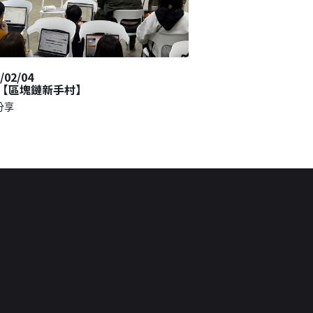
/02/04
2023/09/13
【區塊鏈新手村】
Sharing【QBQ
分享
夥伴分享