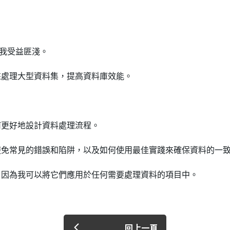
建立專屬帳號
只要再完成幾個步驟，即可完
e講座讓我受益匪淺。
來處理大型資料集，提高資料庫效能。
何更好地設計資料處理流程。
避免常見的錯誤和陷阱，以及如何使用最佳實踐來確保資料的一
我 要 註 冊
，因為我可以將它們應用於任何需要處理資料的項目中。
回上一頁