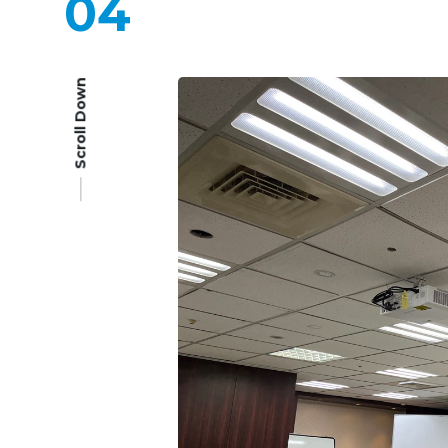
04
Scroll Down