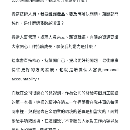
擔當技術人員，我要維護產品、要及時解決問題，兼顧部門
協作，是什麼讓我跨越鴻溝？
擔當人事管理，處理人員來去、薪資職福，有限的資源要讓
大家開心工作持續成長，驅使我的動力是什麼？
這本書直指核心，持續問自己、提出更好的問題，最後讓事
情往更好的方向發展，也就是培養個人當責personal
accountability。
而我在公司很開心的見證到，作為公司的發給每個員工閱讀
的第一本書，這樣的精神在過去一年裡落實在我共事的每個
✕
會員登入
同事裡，與我過去在金融業的環境的差異是相當大的！面對
緊急事項或困境，在這裡幾乎不會聽到大家對工作內容以及
協作上的抱怨，難能可貴。