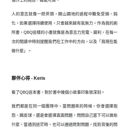
人的意志就像一把斧頭，開山闢地的過程中難免受損、鈍
化，如果選擇持續使用，只會越來越有氣無力。作為我的廁
所書，QBQ這樣的小書就像是為意志力充電、磨利，在每一
次的閱讀中時刻提醒我們在工作中的方向，以及「我現在能
登 入
做什麼」。
忘記密碼？
夥伴心得 -
Keris
建立專屬帳號
看了QBQ這本書，對於書中幾個小故事印象很深刻。
只要再完成幾個步驟，即可完成帳號的註冊程序，
我們都是在同一個團隊中，當問題來的時候，你會選擇抱
我 要 註 冊
怨、踢皮球，還是會選擇直面問題，問問自己當下可以做些
什麼，當遇到迷茫時，也可以通過問對問題，找到背後的問