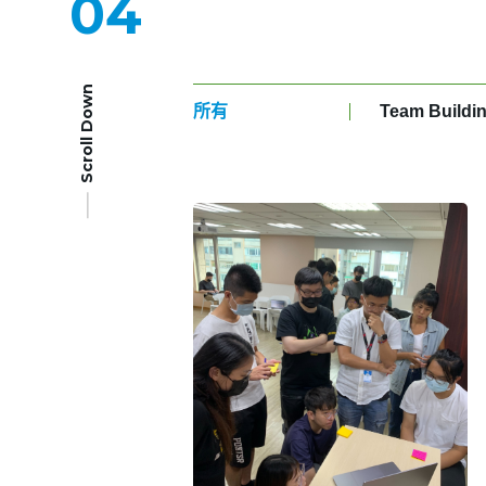
04
Scroll Down
所有
Team Buildi