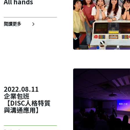
All hands
我 要 註 冊
閱讀更多
2022.08.11
企業包班
【DISC人格特質
與溝通應用】