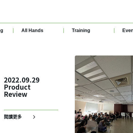
ng
All Hands
Training
Even
2022.09.29
Product
Review
閱讀更多