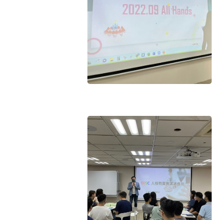
登 入
忘記密碼？