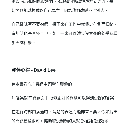
例如:我該如何修復這個、我該如何修改這段程式等等，將一
切問題都轉換成以自己為主，因為我們改變不了別人，
✕
會員登入
自己嘗試著不要抱怨，接下來在工作中就很少有負面情緒，
有的話也是責怪自己，如此一來可以減少沒意義的紛爭及增
加團隊和諧。
夥伴心得 -
David Lee
這本書看完有幾個主題蠻有興趣的
登 入
1. 答案就在問題之中 所以更好的問題可以得到更好的答案
忘記密碼？
在進行跨部門溝通時，清楚的表達問題非常重要，假如提出
的問題模稜兩可，協助解決問題的人就會相對的沒效率
建立專屬帳號