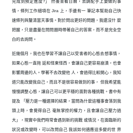
完成到預定進度?」 然後查看日曆，去調配手上要做的事
情，條列工作細項在 Jira 上，手邊有一 筆記本幫助自己快
速條列與釐清當天事情。對於問出更好的問題，我還沒什 麼
把握，只是盡量在問問題時帶著自己的答案，而不是完全空
白的去詢問。
近幾個月，我也在學習不讓自己以受害者的心態去想事情，
如果心態一直拖 延和怪東怪西，會讓自己更容易崩潰，也會
影響周邊的人。學著不去改變他 人，會過得比較開心，我知
道只能改變我自己，而且不是很容易做到的事， 但我希望能
慢慢調整心態，讓自己可以更平穩的面對各種挑戰。書中有
提及 「壓力是一種選擇的結果，當問為什麼這種事會落到我
頭上時，會覺得自己 毫無掌控的權力，且會讓自己壓力過
大」，現實中我們時常會遇到新的挑戰 或情況，在面臨新的
狀況或改變時，可以改問自己 我該如何適應這多變的世 界