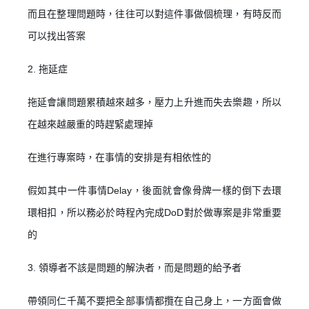
而且在整理問題時，往往可以對這件事做個梳理，有時反而
只要再完成幾個步驟，即可完成帳號的註冊程序，
可以找出答案
我 要 註 冊
2. 拖延症
拖延會讓問題累積越來越多，壓力上升進而失去樂趣，所以
在越來越嚴重的時趕緊處理掉
在進行專案時，在事情的安排是有相依性的
假如其中一件事情Delay，後面就會像骨牌一樣的倒下去環
環相扣，所以務必於時程內完成DoD對於做專案是非常重要
的
3. 領導者不該是問題的解決者，而是問題的給予者
帶領同仁千萬不要把全部事情都攬在自己身上，一方面會做